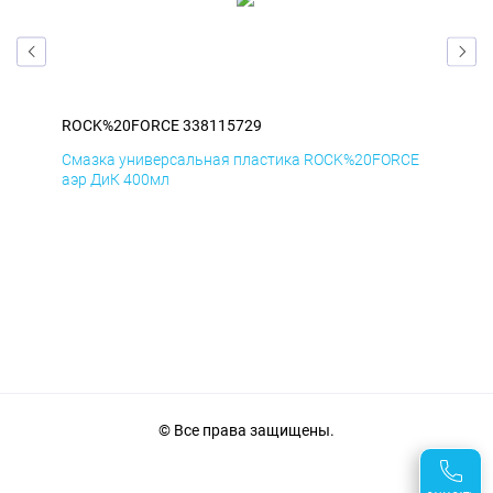
ROCK%20FORCE 338115729
RO
CE
Смазка универсальная пластика ROCK%20FORCE
Сма
аэр ДиК 400мл
аэр
© Все права защищены.