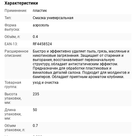
Характеристики
Применение:
пластик
Тип:
Смазка универсальная
Форма
аэрозоль
выпуска:
Объём, л:
0.4
EAN-13:
RF4458524
Расширенное
Быстро и эффективно удаляет пыль, грязь, масляные и
описание:
никотиновые загрязнения. Защищает от старения и
выгорания, восстанавливает первоначальную
структуру, обладает антистатическим эффектом.
Предназначен для обработки пластиковых и
виниловых деталей салона. Подходит для молдингов и
бамперов. Обладает приятным ароматом клубники.
Товарная
уход и очистка
группа:
Высота
235
упаковки,
мм:
Длина
50
упаковки,
мм:
Объем
0.7
упаковки, л: